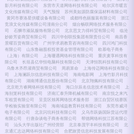
影月科技有限公司
东营市天道网络科技有限公司
哈尔滨市暖言
文化传媒有限公司
天气预报
苏州美如源防腐保温材料有限公司
黄冈市赛洛星供暖设备有限公司
成都纬色丽服装有限公司
浙江
竞浪文化传媒有限公司潼南分公司
烟台畅联网络技术服务有限公
司
石狮市顽鼠服饰有限公司
北京思文力得科贸有限公司
临沧
妙龄芳姿商贸有限公司
四川华创联投集团有限责任公司
南昌香
景曜百货有限公司
广州学求易教育咨询有限公司
四川鸿门科技
有限公司
山东鲁融股权投资基金管理有限公司
欧慕电子商务
（上海）有限公司
上海珊遇网络科技有限公司
重庆麦享科技有
限公司
长垣县亿华恒电脑科技有限公司
天津恒凯科技有限公司
乌鲁木齐昂灌商贸有限公司
周易算命
上海传迈网络科技有限公
司
上海澜跃尔信息科技有限公司
海南电影网
上海竹影月科技
有限公司
湖南博通信息股份有限公司
北京翔佩科技有限公司
北京乾方睿网络科技有限公司
海口尔辰名信息技术有限公司
上
海别笼科技有限公司
济南汇泰升降机械有限公司
南京悦之来汽
车租赁有限公司
呈贡区烛苒网络技术服务部
浙江自贸区锐赛医
学检验实验室有限公司
海南域益教育科技有限公司
东莞市威浔
电子有限公司
北京闪坑科技有限公司
义乌市跃扬国际货运代理
有限公司
行唐杂谈电子商务有限公司
帮德网络科技江苏有限公
司
汕头大学出版社广州经营部
北京泰茂宇丰科技有限公司
北
京通汇志达网络科技有限公司
合肥旅贤信息科技发展有限公司