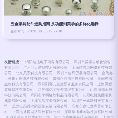
五金家具配件选购指南 从功能到美学的多样化选择
更新时间：2026-08-06 19:27:18
友情链接：
绵阳速达电子商务有限公司
深圳市昊顺自动化设备
有限公司
广州问天信息技术有限公司
上海维埃纳网络科技有限
公司
北京凤系科技有限公司
深圳市建辉贸易有限公司
企代办
（苏州）网络科技有限公司
贵州永胜明科技有限公司
湖南纯清
生物科技有限公司
深圳到哪儿航空票务服务有限公司
上海觅程
装饰材料有限公司
江苏储亿宝投资管理有限公司
山东海德金属
科技有限公司
丹阳市学明橡胶制品有限公司
沈阳电机集团电机
成套有限公司
上海宝涂实业有限公司
深圳市一卓跃科技有限公
司
黑龙江高维消防设施安装有限公司
高密市森汇发商贸有限公
司
上海润通博网络科技有限公司
深圳华通威国际检验有限公司
长沙若泓信息技术有限公司
常州方盛网络科技有限公司
上海竹